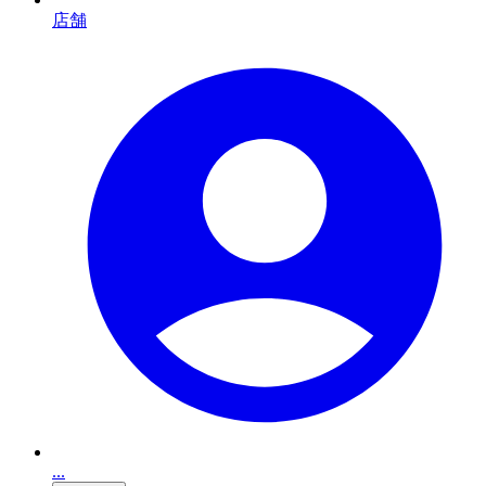
店舗
...