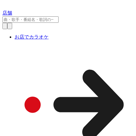
店舗
お店でカラオケ