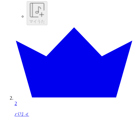
マイうた
2
パリィ