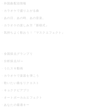
外国曲配信情報
カラオケで盛り上がる曲
あの日、あの時、あの音楽。
カラオケの楽しみ方『新様式』
気持ちよく歌おう！『マスクエフェクト』
お店でもっと楽しむ
全国採点グランプリ
分析採点AI＋
うたスキ動画
カラオケで楽器を弾こう
歌いたい曲をリクエスト
キョクナビアプリ
オートボーカルエフェクト
あなたの最適キー