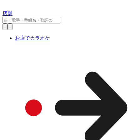
店舗
お店でカラオケ