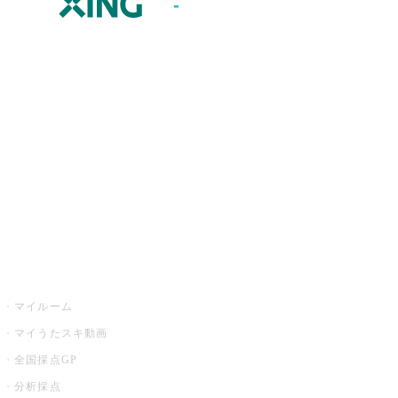
JOYSOUND.comトップ
カラオケ楽曲・歌詞検索
カラオケ店舗検索
全国カラオケ大会
イベント・キャンペーン
うたスキ
マイルーム
マイうたスキ動画
全国採点GP
分析採点