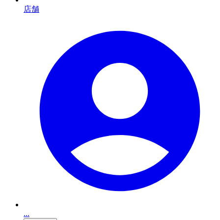
店舗
...