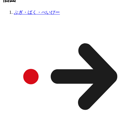
ぶぎ・ばく・べいびー