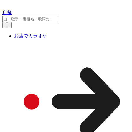
店舗
お店でカラオケ