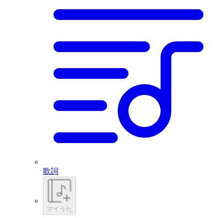
歌詞
マイうた