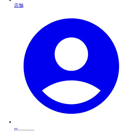
店舗
...