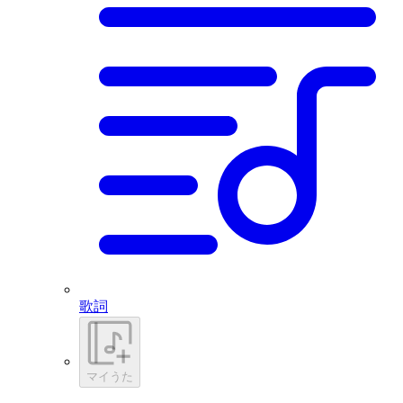
歌詞
マイうた