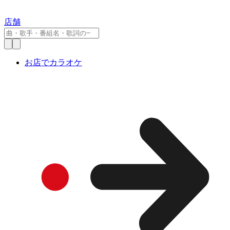
店舗
お店でカラオケ