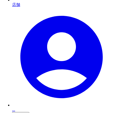
店舗
...