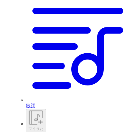
歌詞
マイうた