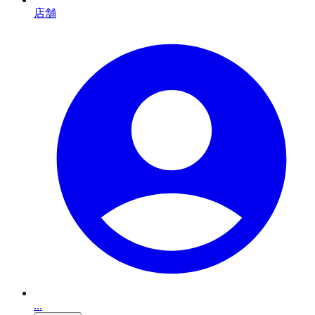
店舗
...