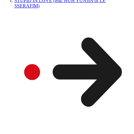
STUPID IN LOVE (feat. HUH YUNJIN of LE
SSERAFIM)