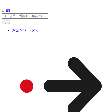
店舗
お店でカラオケ