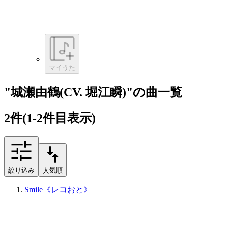
マイうた
"城瀬由鶴(CV. 堀江瞬)"の曲一覧
2
件
(1-2件目表示)
絞り込み
人気順
Smile《レコおと》