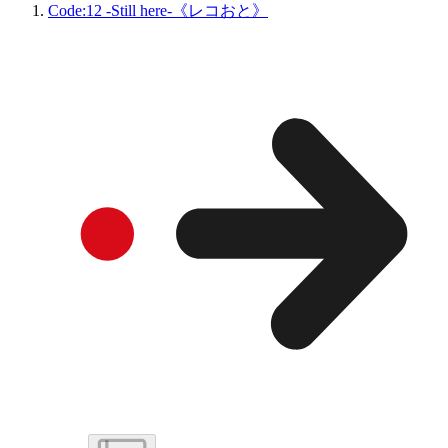
Code:12 -Still here-《レコおと》