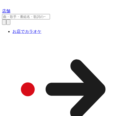
店舗
お店でカラオケ