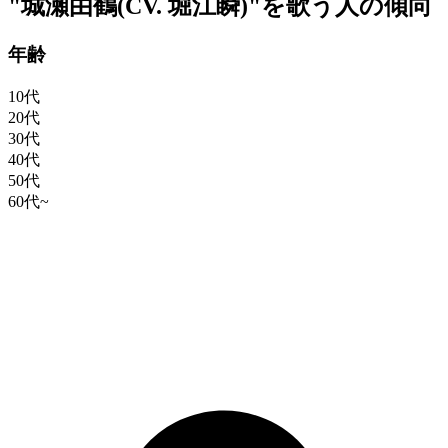
"城瀬由鶴(CV. 堀江瞬)"を歌う人の傾向
年齢
10代
20代
30代
40代
50代
60代~