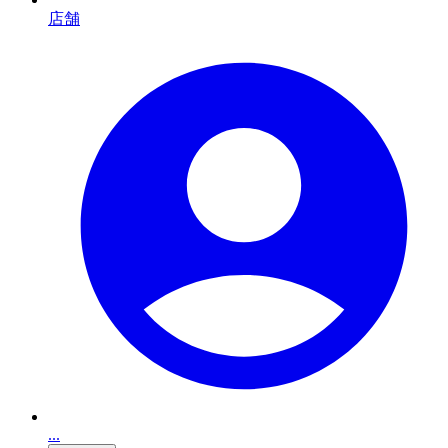
店舗
...