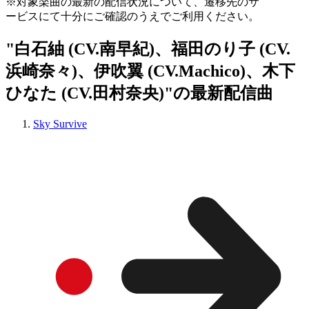
※対象楽曲の最新の配信状況について、遷移先のサ
ービスにて十分にご確認のうえでご利用ください。
"白石紬 (CV.南早紀)、福田のり子 (CV.
浜崎奈々)、伊吹翼 (CV.Machico)、木下
ひなた (CV.田村奈央)"の最新配信曲
Sky Survive