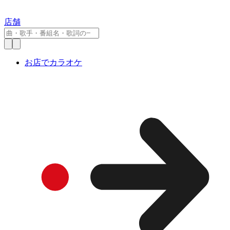
店舗
お店でカラオケ