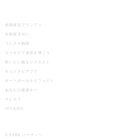
お店でもっと楽しむ
全国採点グランプリ
分析採点AI＋
うたスキ動画
カラオケで楽器を弾こう
歌いたい曲をリクエスト
キョクナビアプリ
オートボーカルエフェクト
あなたの最適キー
サビカラ
JOYKIDS
X PARK
X PARK パーティー