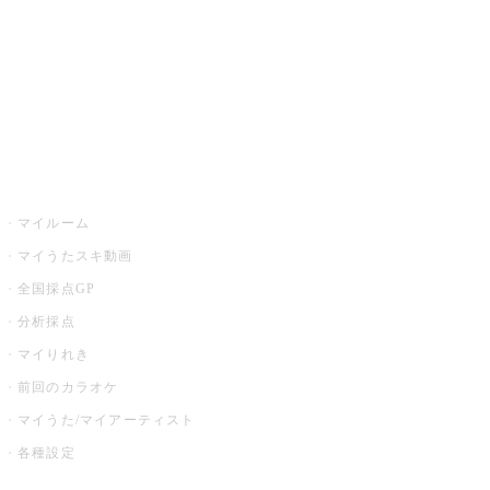
カラオケ店舗検索
全国カラオケ大会
イベント・キャンペーン
うたスキ
マイルーム
マイうたスキ動画
全国採点GP
分析採点
マイりれき
前回のカラオケ
マイうた/マイアーティスト
各種設定