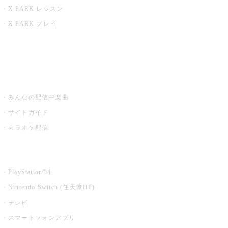
X PARK レッスン
X PARK プレイ
みるハコ
うたスキ ミュージックポスト
みんなの配信中楽曲
サイトガイド
カラオケ配信
家庭用カラオケ
PlayStation®4
Nintendo Switch (任天堂HP)
テレビ
スマートフォンアプリ