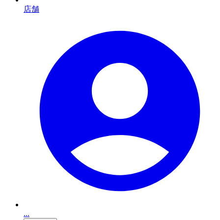
店舗
...