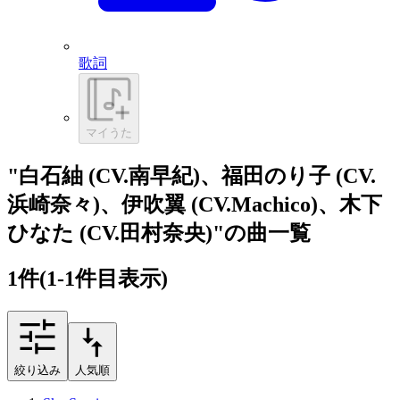
歌詞
マイうた
"白石紬 (CV.南早紀)、福田のり子 (CV.
浜崎奈々)、伊吹翼 (CV.Machico)、木下
ひなた (CV.田村奈央)"の曲一覧
1
件
(1-1件目表示)
絞り込み
人気順