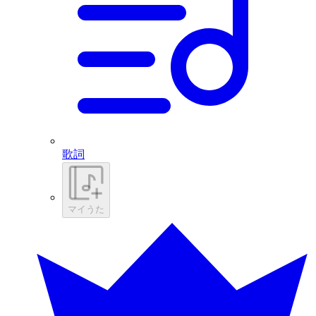
歌詞
マイうた