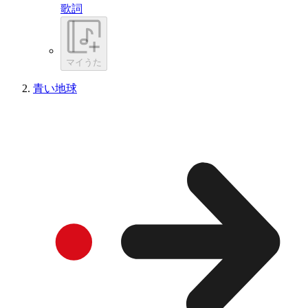
歌詞
マイうた
青い地球