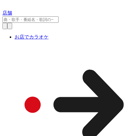
店舗
お店でカラオケ