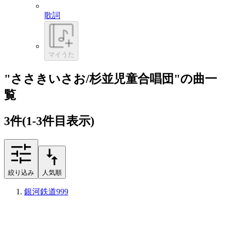
歌詞
マイうた
"ささきいさお/杉並児童合唱団"の曲一
覧
3
件
(1-3件目表示)
絞り込み
人気順
銀河鉄道999