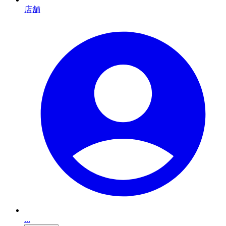
店舗
...