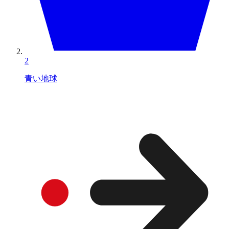
2
青い地球