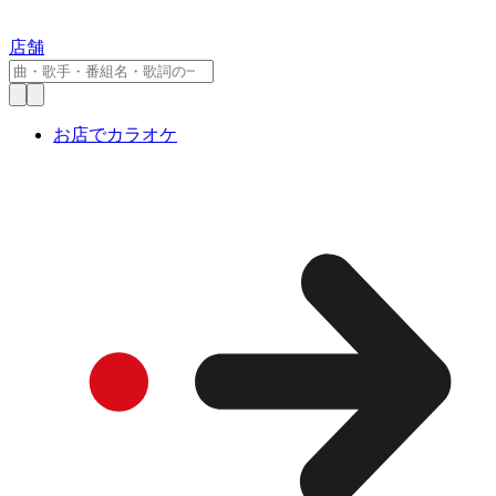
店舗
お店でカラオケ