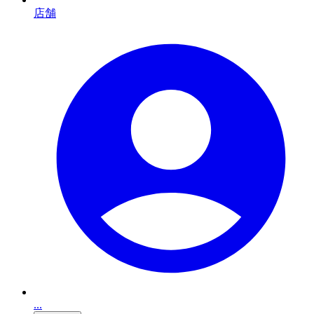
店舗
...