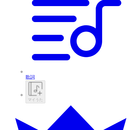
歌詞
マイうた