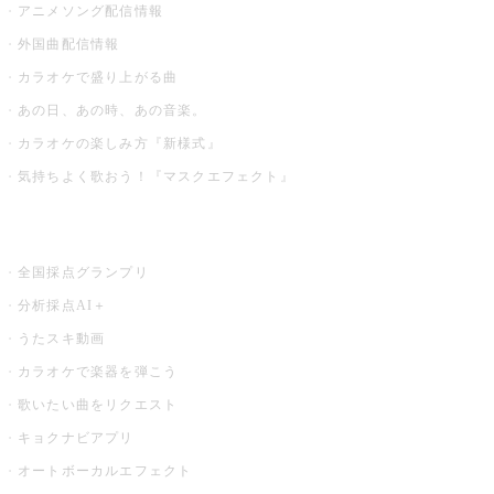
アニメソング配信情報
外国曲配信情報
カラオケで盛り上がる曲
あの日、あの時、あの音楽。
カラオケの楽しみ方『新様式』
気持ちよく歌おう！『マスクエフェクト』
お店でもっと楽しむ
全国採点グランプリ
分析採点AI＋
うたスキ動画
カラオケで楽器を弾こう
歌いたい曲をリクエスト
キョクナビアプリ
オートボーカルエフェクト