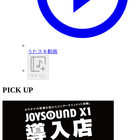
うたスキ動画
マイうた
PICK UP