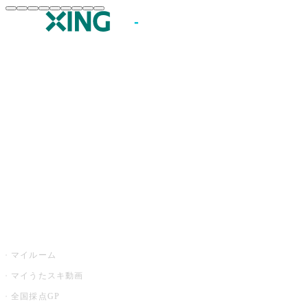
JOYSOUND.comトップ
カラオケ楽曲・歌詞検索
カラオケ店舗検索
全国カラオケ大会
イベント・キャンペーン
うたスキ
マイルーム
マイうたスキ動画
全国採点GP