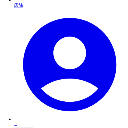
店舗
...