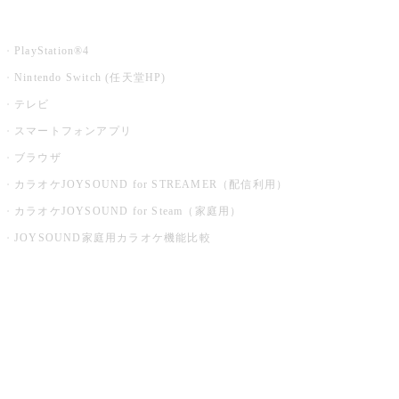
家庭用カラオケ
PlayStation®4
Nintendo Switch (任天堂HP)
テレビ
スマートフォンアプリ
ブラウザ
カラオケJOYSOUND for STREAMER（配信利用）
カラオケJOYSOUND for Steam（家庭用）
JOYSOUND家庭用カラオケ機能比較
アプリ・モバイルサービス一覧
音楽ニュース powered by ナタリー
その他