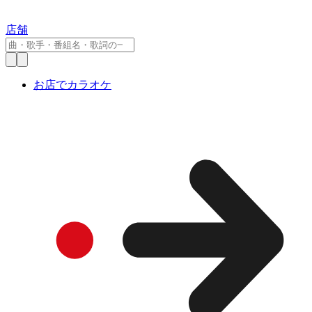
店舗
お店でカラオケ