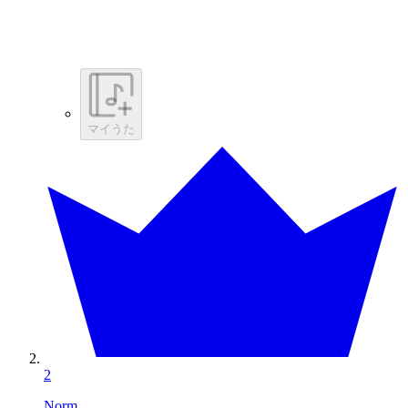
マイうた
2
Norm