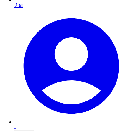
店舗
...