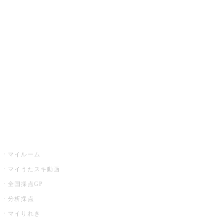
JOYSOUND.comトップ
カラオケ楽曲・歌詞検索
カラオケ店舗検索
全国カラオケ大会
イベント・キャンペーン
うたスキ
マイルーム
マイうたスキ動画
全国採点GP
分析採点
マイりれき