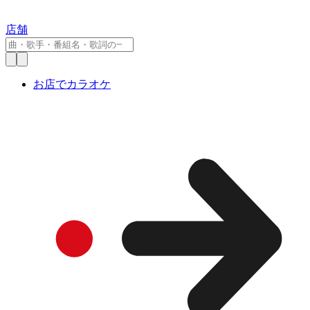
店舗
お店でカラオケ