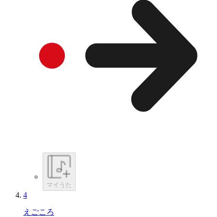
マイうた
4
えごころ