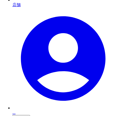
店舗
...