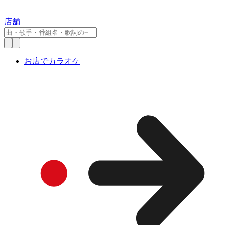
店舗
お店でカラオケ