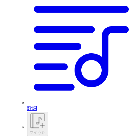
歌詞
マイうた