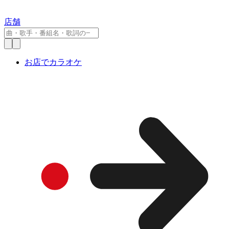
店舗
お店でカラオケ