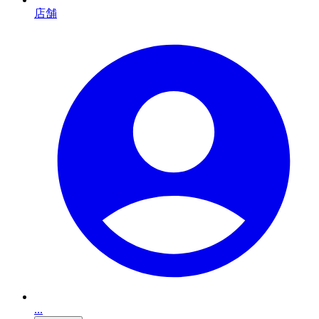
店舗
...