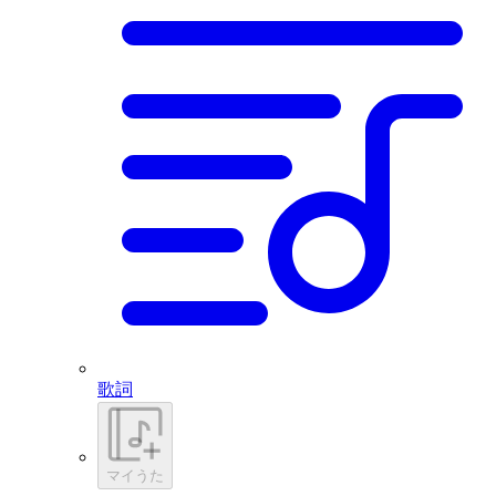
歌詞
マイうた