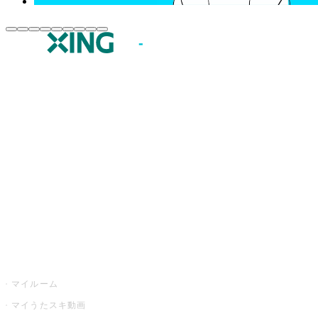
JOYSOUND.comトップ
カラオケ楽曲・歌詞検索
カラオケ店舗検索
全国カラオケ大会
イベント・キャンペーン
うたスキ
マイルーム
マイうたスキ動画