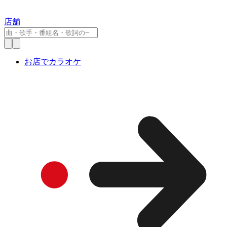
店舗
お店でカラオケ