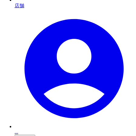
店舗
...