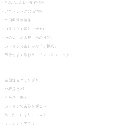
VOCALOID™配信情報
アニメソング配信情報
外国曲配信情報
カラオケで盛り上がる曲
あの日、あの時、あの音楽。
カラオケの楽しみ方『新様式』
気持ちよく歌おう！『マスクエフェクト』
お店でもっと楽しむ
全国採点グランプリ
分析採点AI＋
うたスキ動画
カラオケで楽器を弾こう
歌いたい曲をリクエスト
キョクナビアプリ