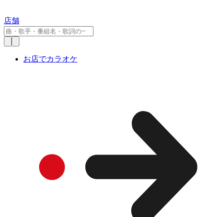
店舗
お店でカラオケ