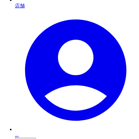
店舗
...