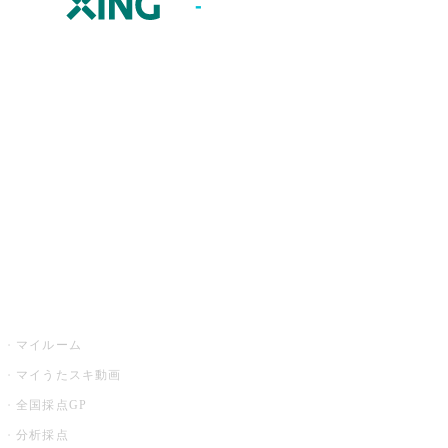
JOYSOUND.comトップ
カラオケ楽曲・歌詞検索
カラオケ店舗検索
全国カラオケ大会
イベント・キャンペーン
うたスキ
マイルーム
マイうたスキ動画
全国採点GP
分析採点