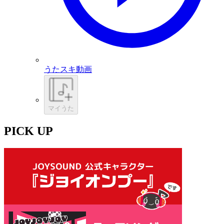
うたスキ動画
マイうた
PICK UP