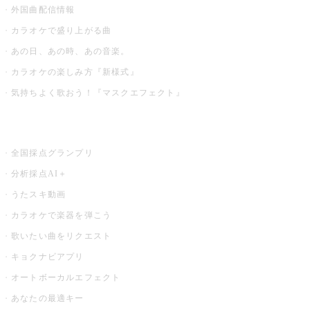
外国曲配信情報
カラオケで盛り上がる曲
あの日、あの時、あの音楽。
カラオケの楽しみ方『新様式』
気持ちよく歌おう！『マスクエフェクト』
お店でもっと楽しむ
全国採点グランプリ
分析採点AI＋
うたスキ動画
カラオケで楽器を弾こう
歌いたい曲をリクエスト
キョクナビアプリ
オートボーカルエフェクト
あなたの最適キー