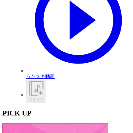
うたスキ動画
マイうた
PICK UP