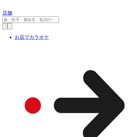
店舗
お店でカラオケ