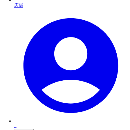
店舗
...