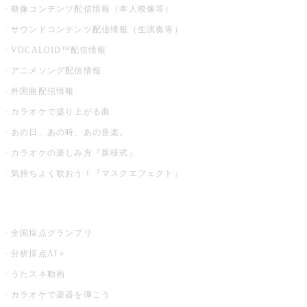
映像コンテンツ配信情報（本人映像等）
サウンドコンテンツ配信情報（生演奏等）
VOCALOID™配信情報
アニメソング配信情報
外国曲配信情報
カラオケで盛り上がる曲
あの日、あの時、あの音楽。
カラオケの楽しみ方『新様式』
気持ちよく歌おう！『マスクエフェクト』
お店でもっと楽しむ
全国採点グランプリ
分析採点AI＋
うたスキ動画
カラオケで楽器を弾こう