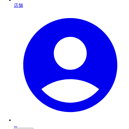
店舗
...