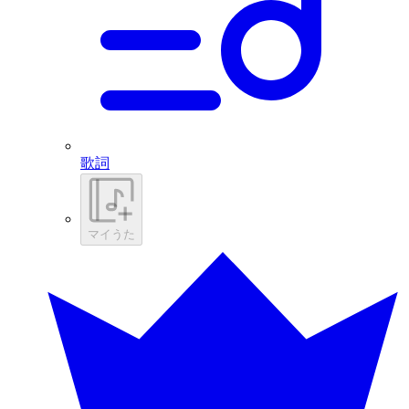
歌詞
マイうた