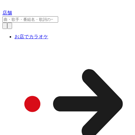
店舗
お店でカラオケ