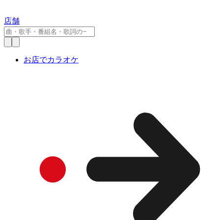
店舗
お店でカラオケ