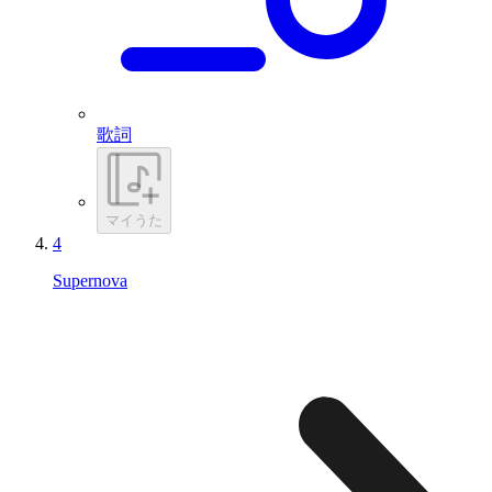
歌詞
マイうた
4
Supernova