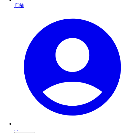
店舗
...