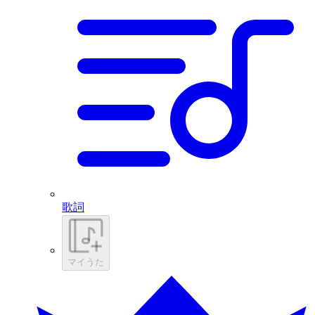
歌詞
マイうた