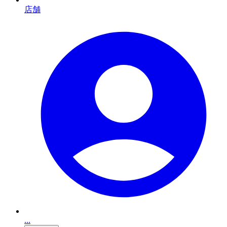
店舗
...