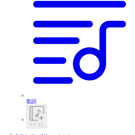
歌詞
マイうた