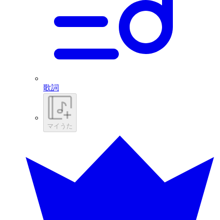
歌詞
マイうた