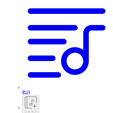
歌詞
マイうた