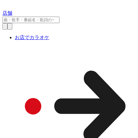
店舗
お店でカラオケ