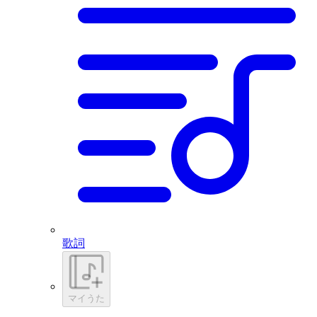
歌詞
マイうた