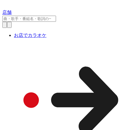
店舗
お店でカラオケ