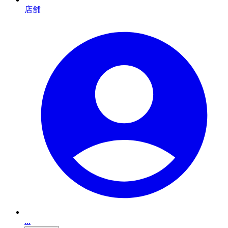
店舗
...