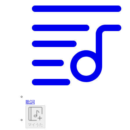
歌詞
マイうた