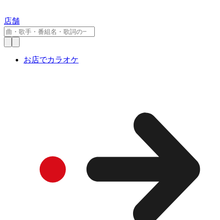
店舗
お店でカラオケ