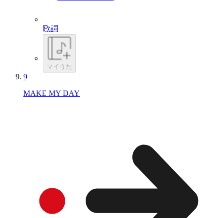
歌詞
マイうた
9
MAKE MY DAY