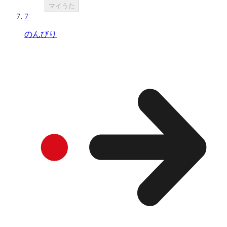
マイうた
7
のんびり