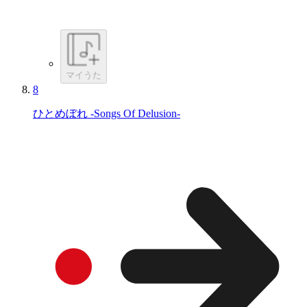
マイうた
8
ひとめぼれ -Songs Of Delusion-