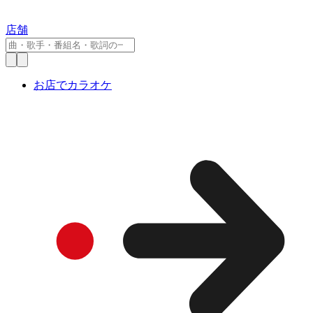
店舗
お店でカラオケ