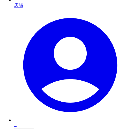
店舗
...