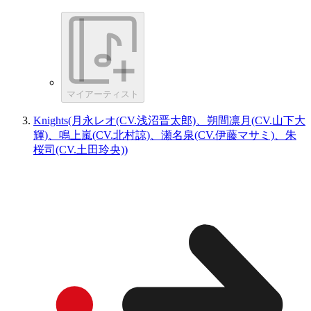
マイアーティスト
Knights(月永レオ(CV.浅沼晋太郎)、朔間凛月(CV.山下大
輝)、鳴上嵐(CV.北村諒)、瀬名泉(CV.伊藤マサミ)、朱
桜司(CV.土田玲央))