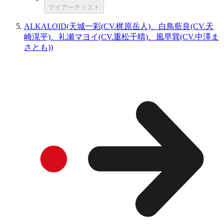
マイアーティスト
ALKALOID(天城一彩(CV.梶原岳人)、白鳥藍良(CV.天
崎滉平)、礼瀬マヨイ(CV.重松千晴)、風早巽(CV.中澤ま
さとも))