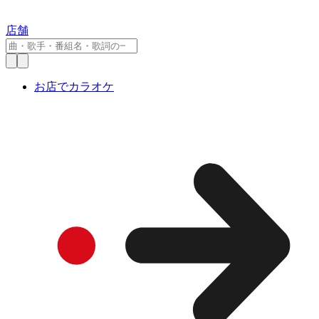
店舗
お店でカラオケ