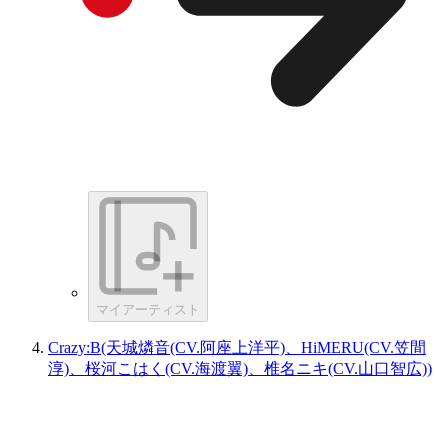
マイアーティスト
Crazy:B(天城燐音(CV.阿座上洋平)、HiMERU(CV.笠間
淳)、桜河こはく(CV.海渡翼)、椎名ニキ(CV.山口智広))