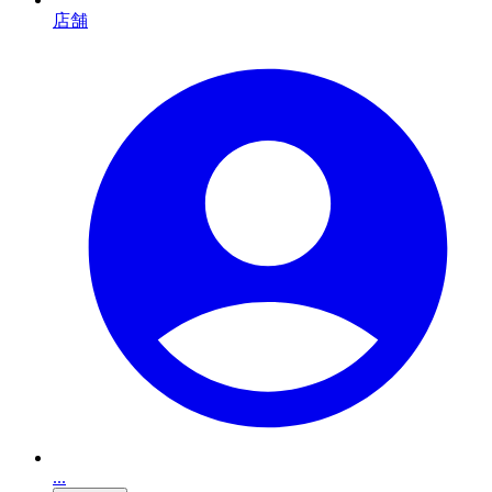
店舗
...