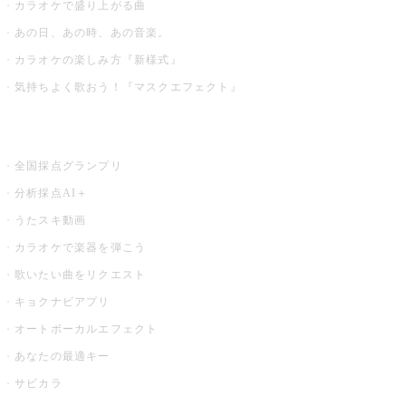
カラオケで盛り上がる曲
あの日、あの時、あの音楽。
カラオケの楽しみ方『新様式』
気持ちよく歌おう！『マスクエフェクト』
お店でもっと楽しむ
全国採点グランプリ
分析採点AI＋
うたスキ動画
カラオケで楽器を弾こう
歌いたい曲をリクエスト
キョクナビアプリ
オートボーカルエフェクト
あなたの最適キー
サビカラ