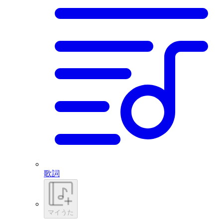
歌詞
マイうた