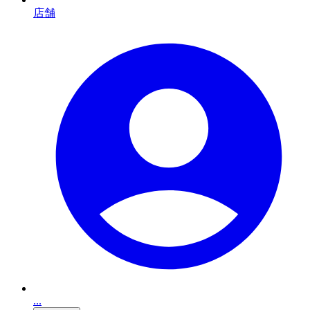
店舗
...