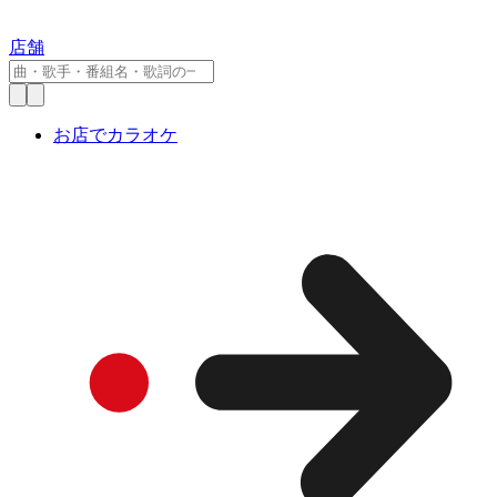
店舗
お店でカラオケ