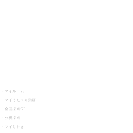
カラオケ楽曲・歌詞検索
カラオケ店舗検索
全国カラオケ大会
イベント・キャンペーン
うたスキ
マイルーム
マイうたスキ動画
全国採点GP
分析採点
マイりれき