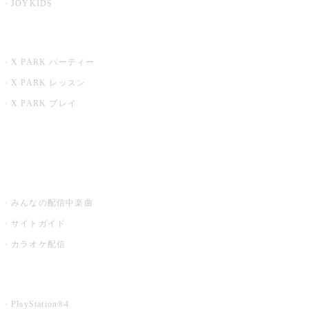
JOYKIDS
X PARK
X PARK パーティー
X PARK レッスン
X PARK プレイ
みるハコ
うたスキ ミュージックポスト
みんなの配信中楽曲
サイトガイド
カラオケ配信
家庭用カラオケ
PlayStation®4