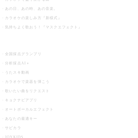
あの日、あの時、あの音楽。
カラオケの楽しみ方『新様式』
気持ちよく歌おう！『マスクエフェクト』
お店でもっと楽しむ
全国採点グランプリ
分析採点AI＋
うたスキ動画
カラオケで楽器を弾こう
歌いたい曲をリクエスト
キョクナビアプリ
オートボーカルエフェクト
あなたの最適キー
サビカラ
JOYKIDS