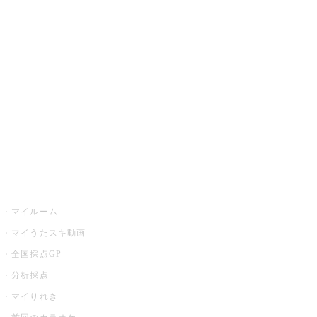
カラオケ楽曲・歌詞検索
カラオケ店舗検索
全国カラオケ大会
イベント・キャンペーン
うたスキ
マイルーム
マイうたスキ動画
全国採点GP
分析採点
マイりれき