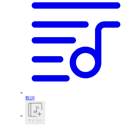
歌詞
マイうた