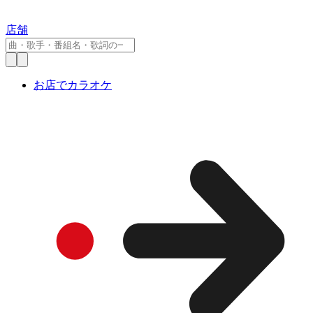
店舗
お店でカラオケ