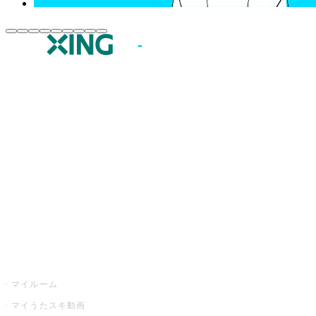
JOYSOUND.comトップ
カラオケ楽曲・歌詞検索
カラオケ店舗検索
全国カラオケ大会
イベント・キャンペーン
うたスキ
マイルーム
マイうたスキ動画