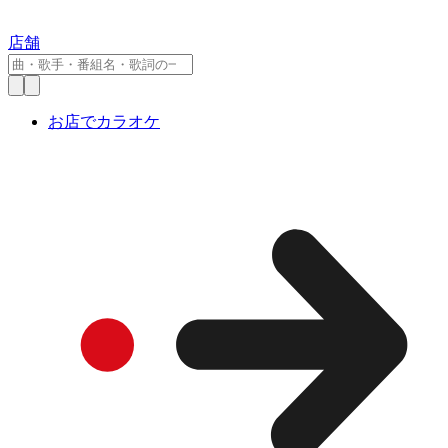
店舗
お店でカラオケ