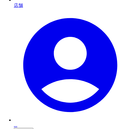
店舗
...