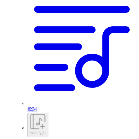
歌詞
マイうた