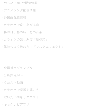
VOCALOID™配信情報
アニメソング配信情報
外国曲配信情報
カラオケで盛り上がる曲
あの日、あの時、あの音楽。
カラオケの楽しみ方『新様式』
気持ちよく歌おう！『マスクエフェクト』
お店でもっと楽しむ
全国採点グランプリ
分析採点AI＋
うたスキ動画
カラオケで楽器を弾こう
歌いたい曲をリクエスト
キョクナビアプリ