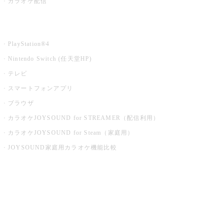
カラオケ配信
家庭用カラオケ
PlayStation®4
Nintendo Switch (任天堂HP)
テレビ
スマートフォンアプリ
ブラウザ
カラオケJOYSOUND for STREAMER（配信利用）
カラオケJOYSOUND for Steam（家庭用）
JOYSOUND家庭用カラオケ機能比較
アプリ・モバイルサービス一覧
音楽ニュース powered by ナタリー