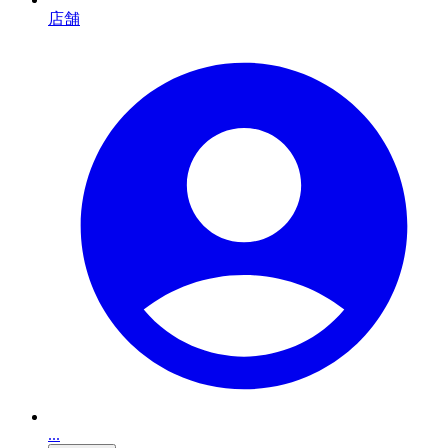
店舗
...