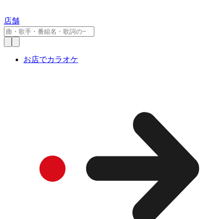
店舗
お店でカラオケ