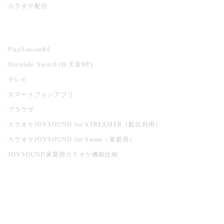
カラオケ配信
家庭用カラオケ
PlayStation®4
Nintendo Switch (任天堂HP)
テレビ
スマートフォンアプリ
ブラウザ
カラオケJOYSOUND for STREAMER（配信利用）
カラオケJOYSOUND for Steam（家庭用）
JOYSOUND家庭用カラオケ機能比較
アプリ・モバイルサービス一覧
音楽ニュース powered by ナタリー