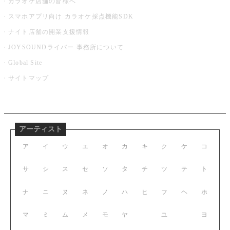
カラオケ店舗の皆様へ
スマホアプリ向け カラオケ採点機能SDK
ナイト店舗の開業支援情報
JOYSOUNDライバー 事務所について
Global Site
サイトマップ
アーティスト
ア
イ
ウ
エ
オ
カ
キ
ク
ケ
コ
サ
シ
ス
セ
ソ
タ
チ
ツ
テ
ト
ナ
ニ
ヌ
ネ
ノ
ハ
ヒ
フ
ヘ
ホ
マ
ミ
ム
メ
モ
ヤ
ユ
ヨ