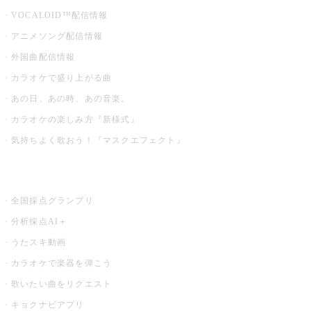
VOCALOID™配信情報
アニメソング配信情報
外国曲配信情報
カラオケで盛り上がる曲
あの日、あの時、あの音楽。
カラオケの楽しみ方『新様式』
気持ちよく歌おう！『マスクエフェクト』
お店でもっと楽しむ
全国採点グランプリ
分析採点AI＋
うたスキ動画
カラオケで楽器を弾こう
歌いたい曲をリクエスト
キョクナビアプリ