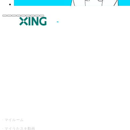
JOYSOUND.comトップ
カラオケ楽曲・歌詞検索
カラオケ店舗検索
全国カラオケ大会
イベント・キャンペーン
うたスキ
マイルーム
マイうたスキ動画