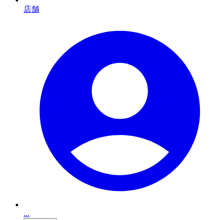
店舗
...