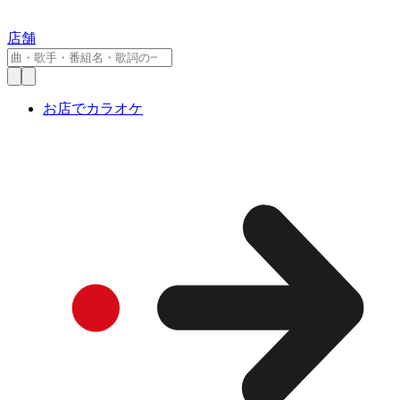
店舗
お店でカラオケ