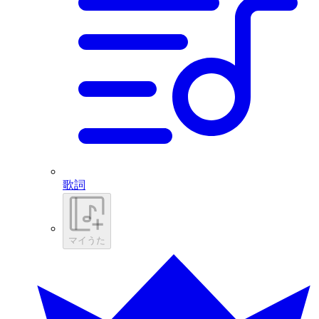
歌詞
マイうた