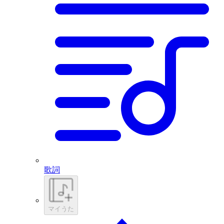
歌詞
マイうた