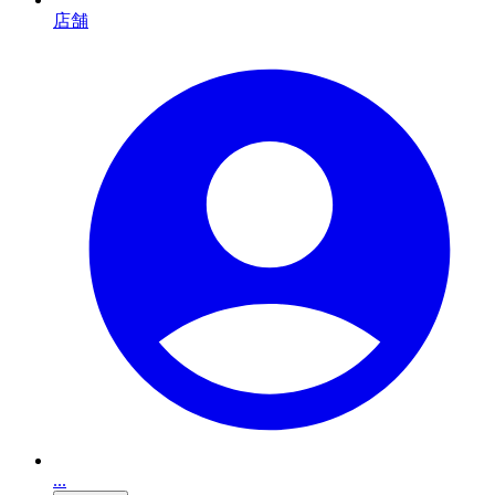
店舗
...