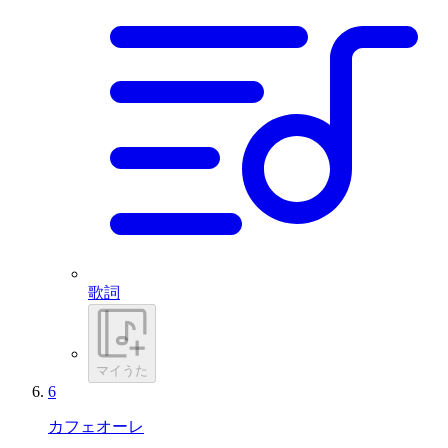
歌詞
マイうた
6
カフェオーレ