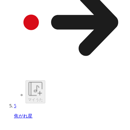
マイうた
5
焦がれ星