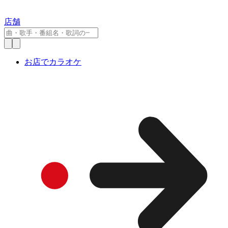
店舗
お店でカラオケ