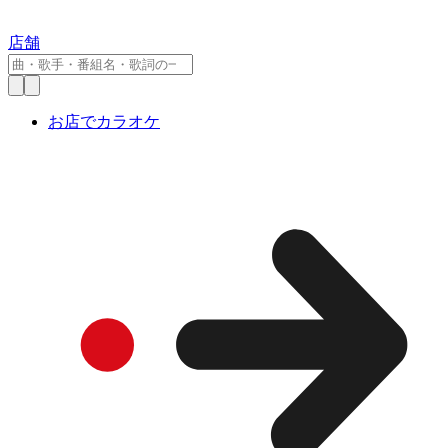
店舗
お店でカラオケ