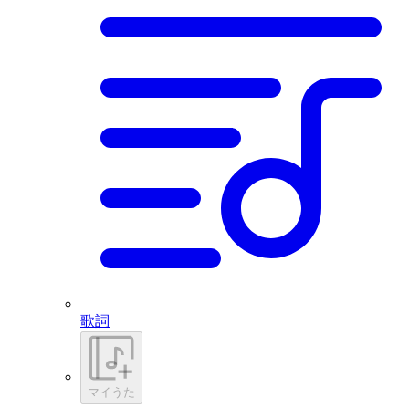
歌詞
マイうた