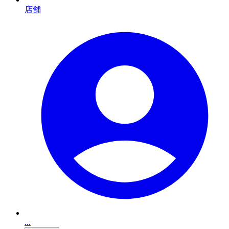
店舗
...