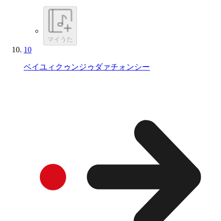
マイうた
10
ベイユィクゥンジゥダァチォンシー