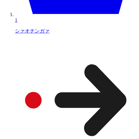
1
シァオチンガァ