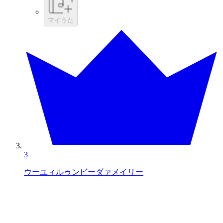
マイうた
3
ウーユィルゥンビーダァメイリー