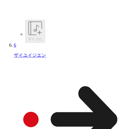
マイうた
6
ザイユイジエン