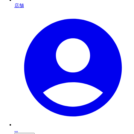
店舗
...