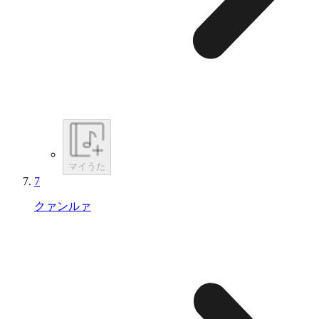
マイうた
7
クァンルァ