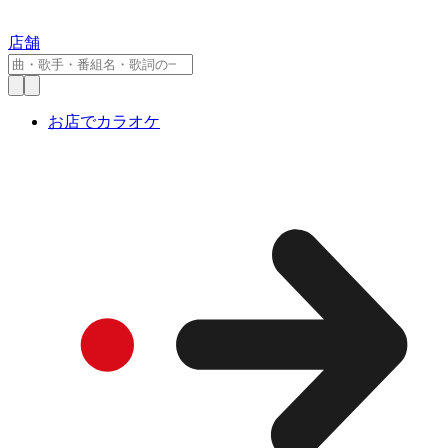
店舗
お店でカラオケ