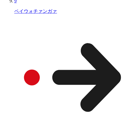
9
ペイウォチァンガァ