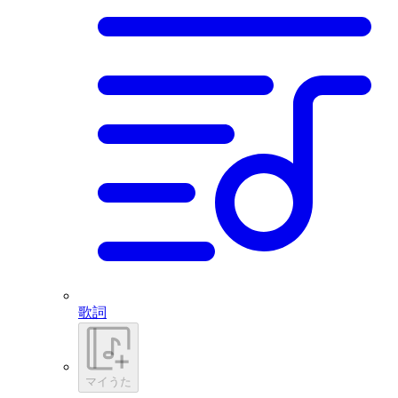
歌詞
マイうた