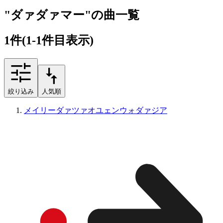
"ダァダァマー"の曲一覧
1
件
(1-1件目表示)
絞り込み
人気順
メイリーダァツァオユェンウォダァジア