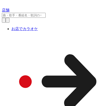
店舗
お店でカラオケ