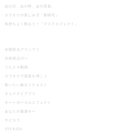
あの日、あの時、あの音楽。
カラオケの楽しみ方『新様式』
気持ちよく歌おう！『マスクエフェクト』
お店でもっと楽しむ
全国採点グランプリ
分析採点AI＋
うたスキ動画
カラオケで楽器を弾こう
歌いたい曲をリクエスト
キョクナビアプリ
オートボーカルエフェクト
あなたの最適キー
サビカラ
JOYKIDS