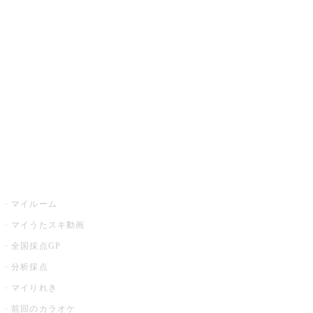
カラオケ楽曲・歌詞検索
カラオケ店舗検索
全国カラオケ大会
イベント・キャンペーン
うたスキ
マイルーム
マイうたスキ動画
全国採点GP
分析採点
マイりれき
前回のカラオケ