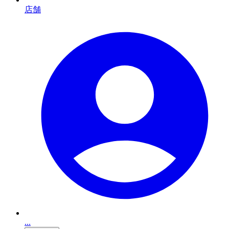
店舗
...