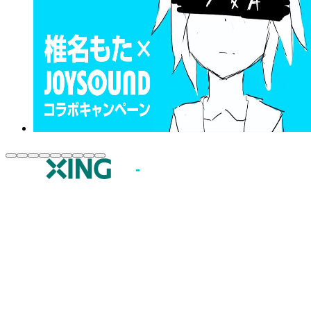
JOYSOUND.comトップ
カラオケ楽曲・歌詞検索
カラオケ店舗検索
全国カラオケ大会