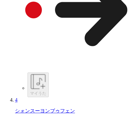
マイうた
4
シォンスーヨンブゥフェン