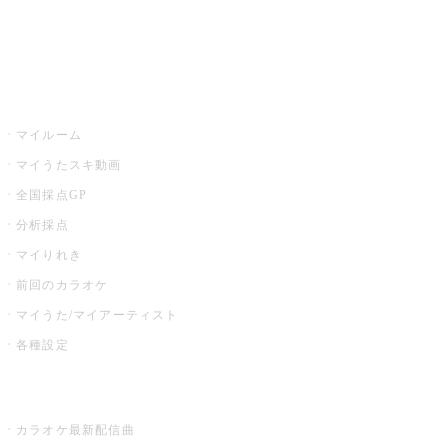
イベント・キャンペーン
うたスキ
マイルーム
マイうたスキ動画
全国採点GP
分析採点
マイりれき
前回のカラオケ
マイうた/マイアーティスト
各種設定
お店でカラオケ
カラオケ最新配信曲