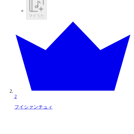
マイうた
2
フイシァンチュィ