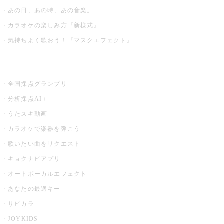
あの日、あの時、あの音楽。
カラオケの楽しみ方『新様式』
気持ちよく歌おう！『マスクエフェクト』
お店でもっと楽しむ
全国採点グランプリ
分析採点AI＋
うたスキ動画
カラオケで楽器を弾こう
歌いたい曲をリクエスト
キョクナビアプリ
オートボーカルエフェクト
あなたの最適キー
サビカラ
JOYKIDS