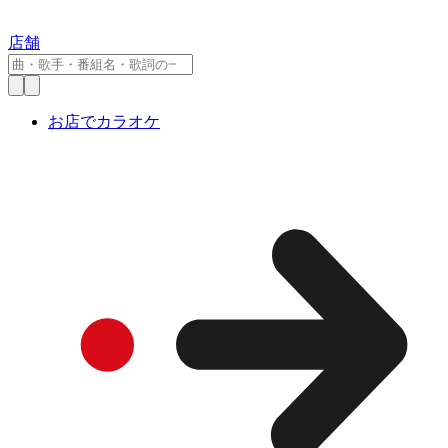
店舗
お店でカラオケ