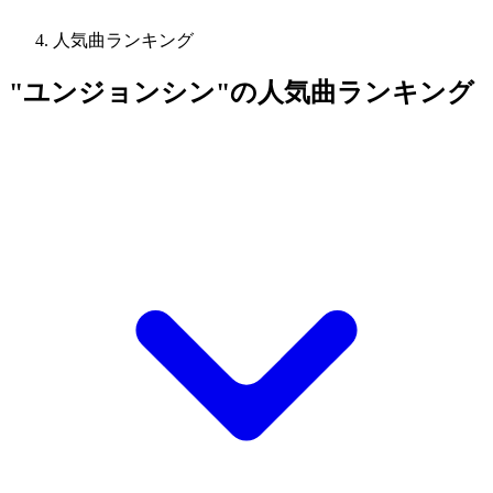
人気曲ランキング
"ユンジョンシン"の人気曲ランキング