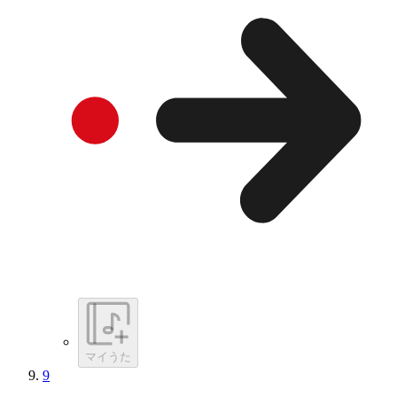
マイうた
9