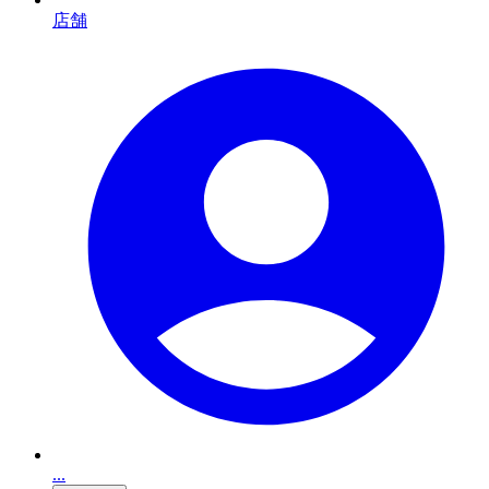
店舗
...