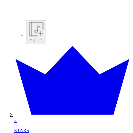
マイうた
2
STARS