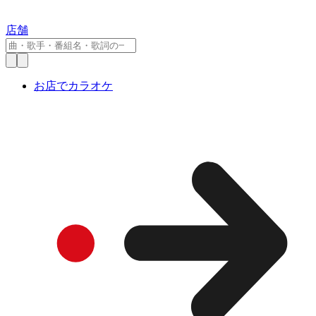
店舗
お店でカラオケ