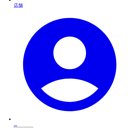
店舗
...