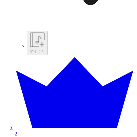
マイうた
2