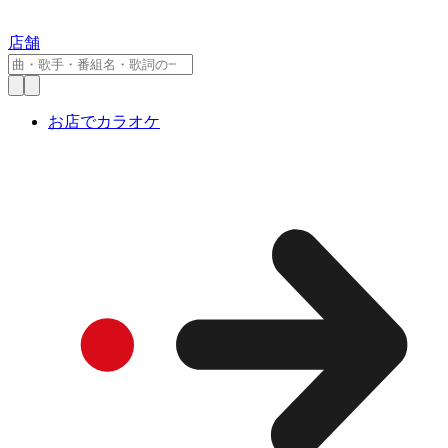
店舗
お店でカラオケ