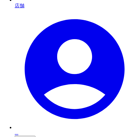
店舗
...