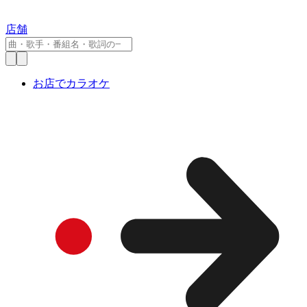
店舗
お店でカラオケ