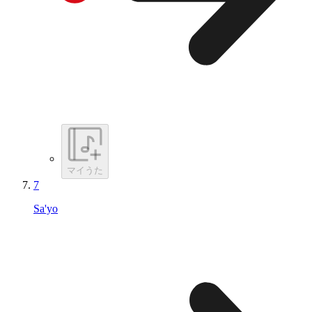
マイうた
7
Sa'yo