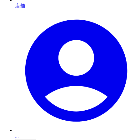
店舗
...