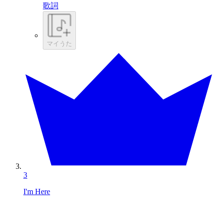
歌詞
マイうた
3
I'm Here