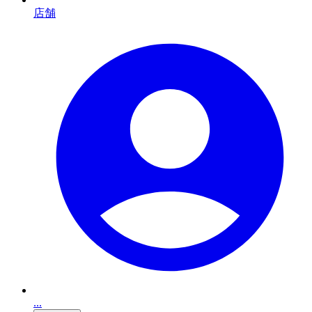
店舗
...