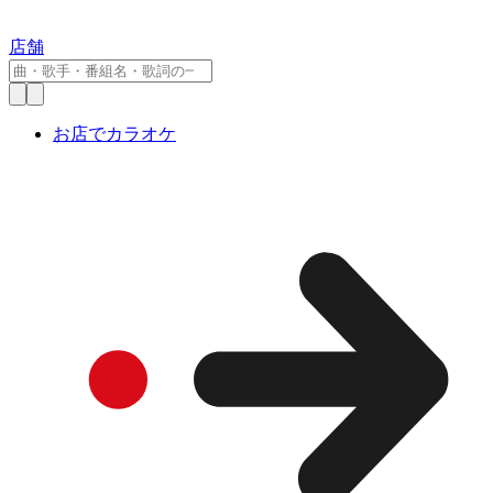
店舗
お店でカラオケ