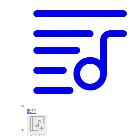
歌詞
マイうた