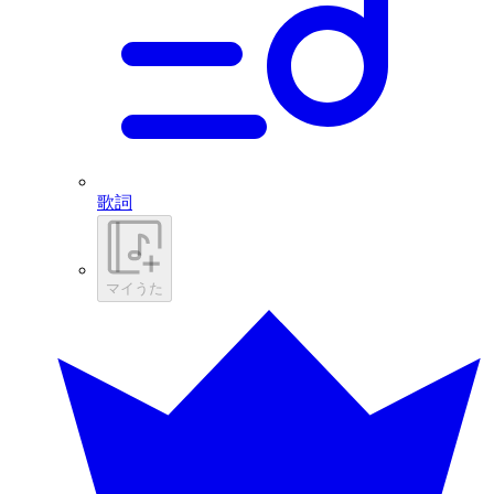
歌詞
マイうた