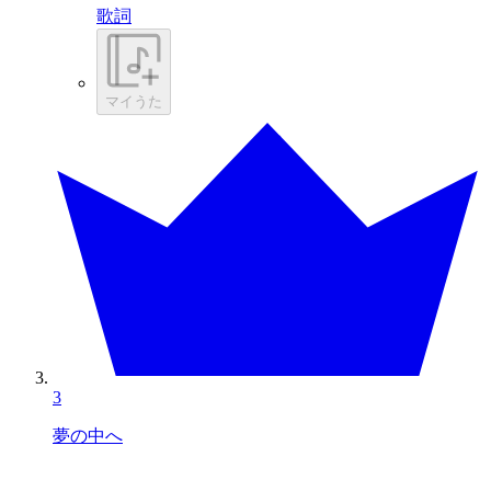
歌詞
マイうた
3
夢の中へ