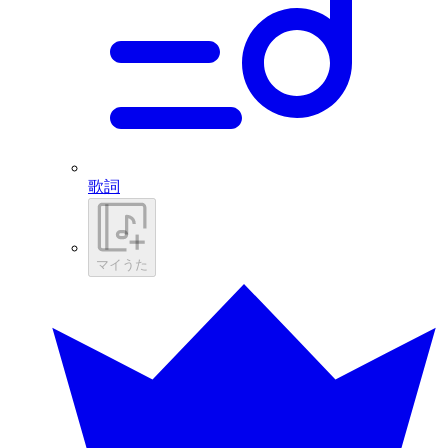
歌詞
マイうた