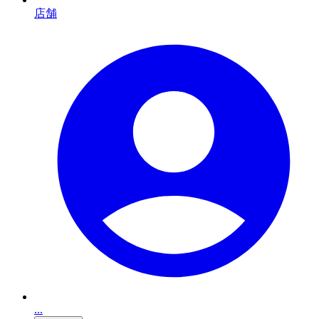
店舗
...