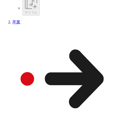
マイうた
卒業