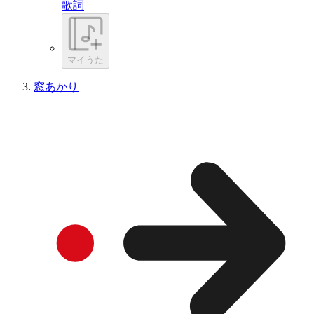
歌詞
マイうた
窓あかり