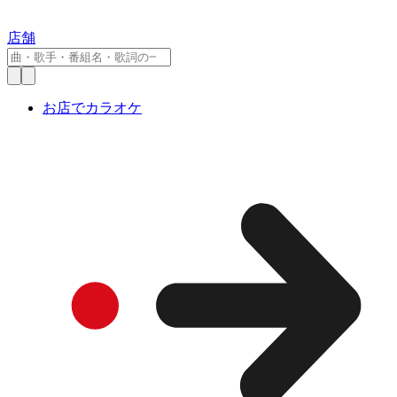
店舗
お店でカラオケ