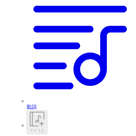
歌詞
マイうた