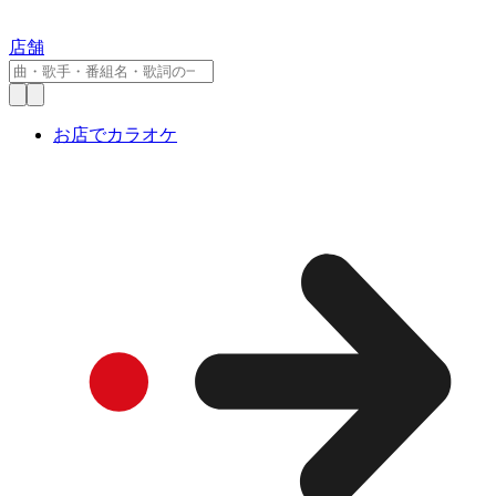
店舗
お店でカラオケ