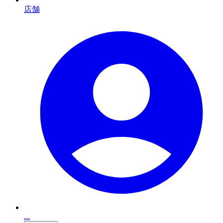
店舗
...