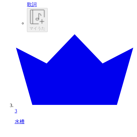
歌詞
マイうた
3
水槽