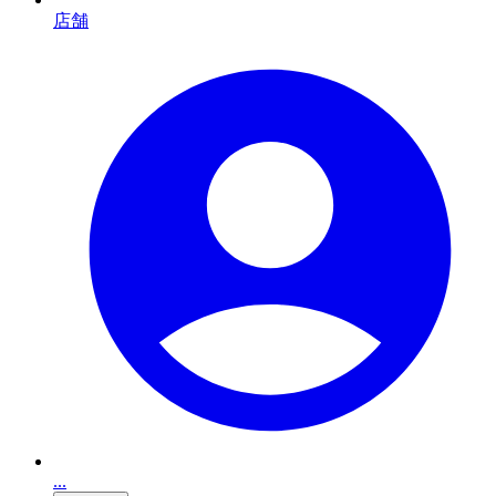
店舗
...