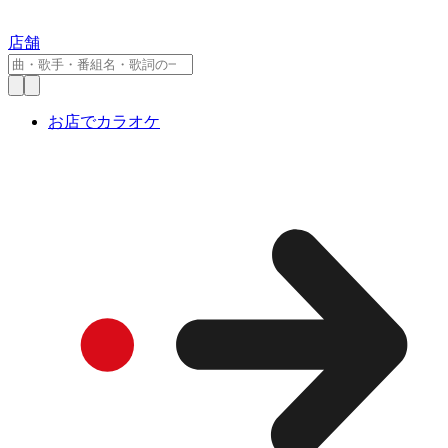
店舗
お店でカラオケ