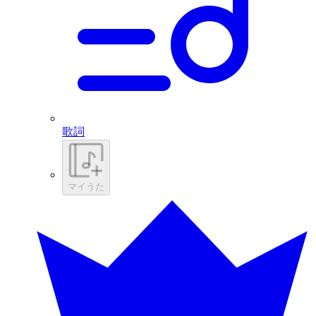
歌詞
マイうた