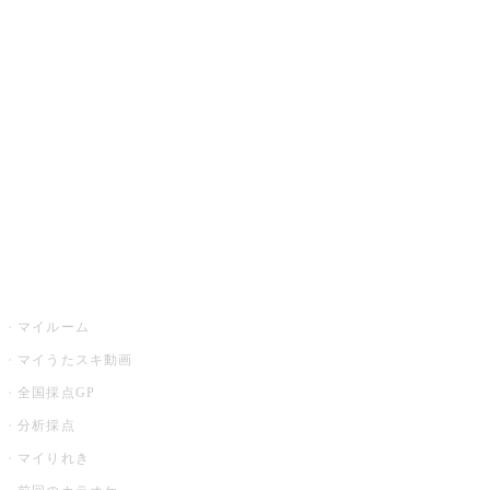
カラオケ楽曲・歌詞検索
カラオケ店舗検索
全国カラオケ大会
イベント・キャンペーン
うたスキ
マイルーム
マイうたスキ動画
全国採点GP
分析採点
マイりれき