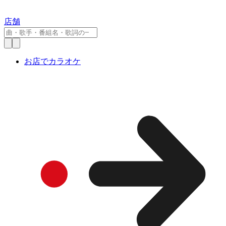
店舗
お店でカラオケ