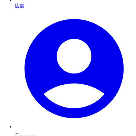
店舗
...