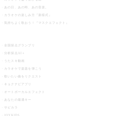
あの日、あの時、あの音楽。
カラオケの楽しみ方『新様式』
気持ちよく歌おう！『マスクエフェクト』
お店でもっと楽しむ
全国採点グランプリ
分析採点AI＋
うたスキ動画
カラオケで楽器を弾こう
歌いたい曲をリクエスト
キョクナビアプリ
オートボーカルエフェクト
あなたの最適キー
サビカラ
JOYKIDS