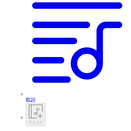
歌詞
マイうた