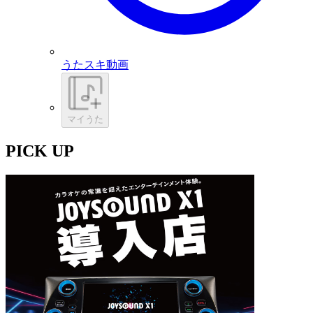
うたスキ動画
マイうた
PICK UP