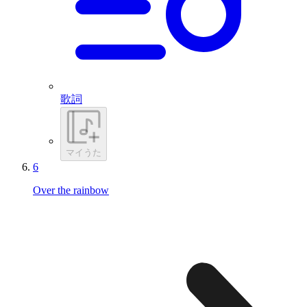
歌詞
マイうた
6
Over the rainbow