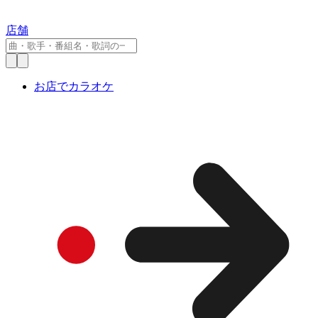
店舗
お店でカラオケ