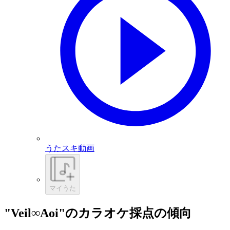
うたスキ動画
マイうた
"Veil∞Aoi"のカラオケ採点の傾向