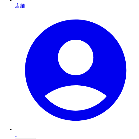
店舗
...