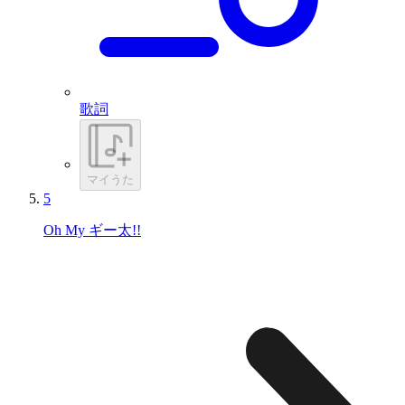
歌詞
マイうた
5
Oh My ギー太!!