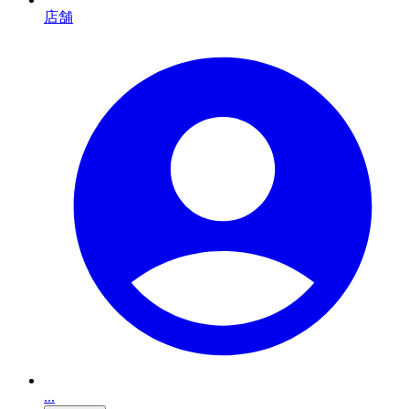
店舗
...