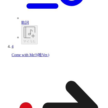
歌詞
マイうた
4
Come with Me!!(唯Ver.)