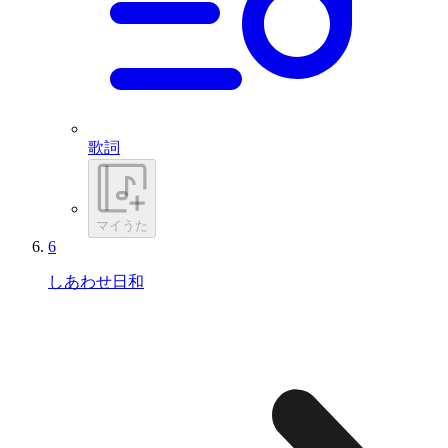
歌詞
マイうた
6
しあわせ日和