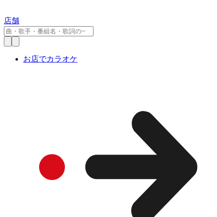
店舗
お店でカラオケ