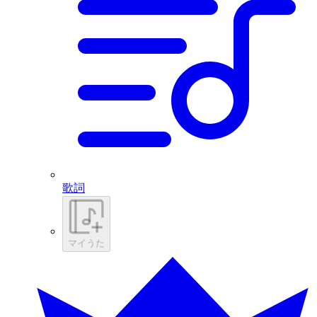
歌詞
マイうた