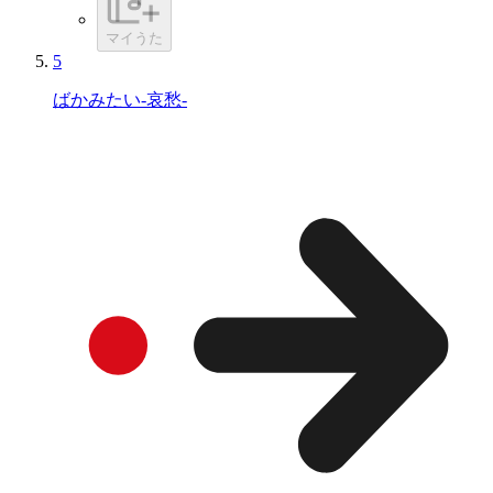
マイうた
5
ばかみたい-哀愁-