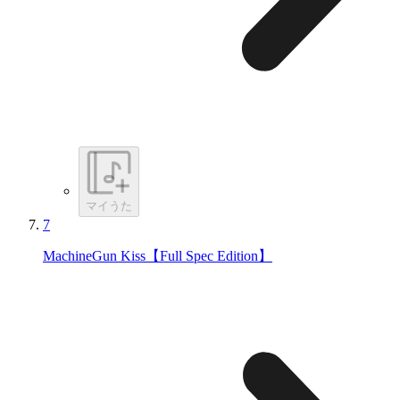
マイうた
7
MachineGun Kiss【Full Spec Edition】