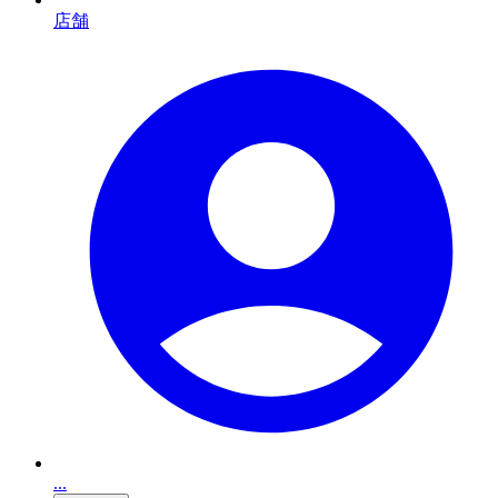
店舗
...