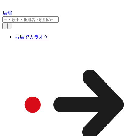
店舗
お店でカラオケ