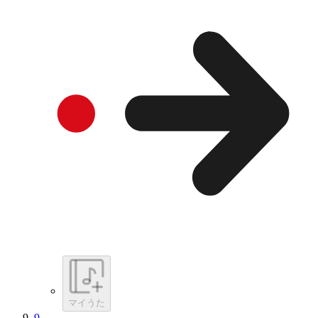
マイうた
9